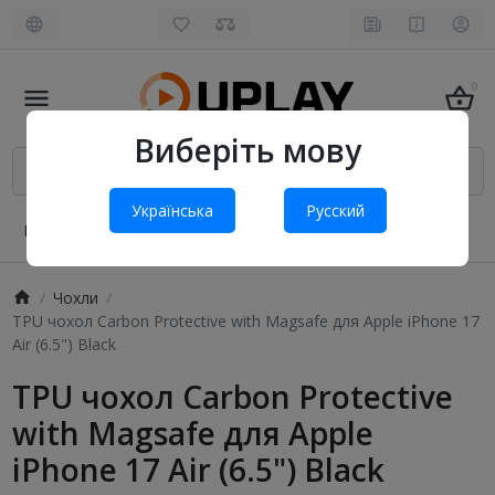
0
Виберіть мову
Українська
Русский
Про нас
Оплата і доставка
Обмін та повернення
Чохли
TPU чохол Carbon Protective with Magsafe для Apple iPhone 17
Air (6.5") Black
TPU чохол Carbon Protective
with Magsafe для Apple
iPhone 17 Air (6.5") Black