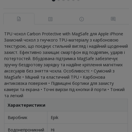
TPU чохол Carbon Protective with MagSafe для Apple iPhone
Захисний чохол з гнучкого TPU-матеріалу з карбоновою
текстурою, що поєднує стильний вигляд і надійний щоденний
захист. Ефективно захищає смартфон від подряпин, ударів і
потертостей. Вбудована підтримка MagSafe забезпечує
зручну бездротову зарядку та надійне кріплення магнітних
аксесуарів без зняття чохла. Особливості: • Сумісний з
MagSafe • Міцний та еластичний TPU • Карбонова
антиковзка поверхня • Підвищені бортики для захисту
камери та екрана • Точні вирізи під кнопки й порти • Тонкий
та легкий
Характеристики
Виробник
Epik
Водонепроникний
Ні