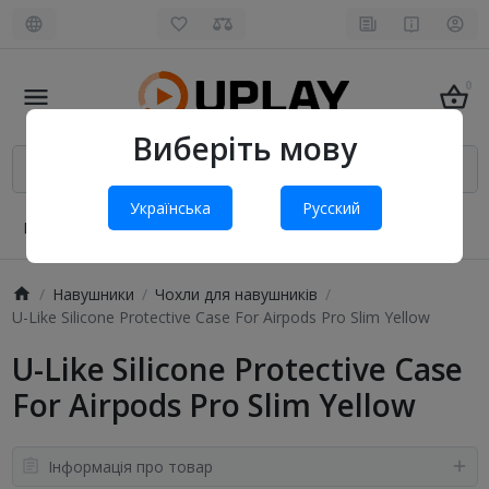
0
Виберіть мову
Українська
Русский
Про нас
Оплата і доставка
Обмін та повернення
Навушники
Чохли для навушників
U-Like Silicone Protective Case For Airpods Pro Slim Yellow
U-Like Silicone Protective Case
For Airpods Pro Slim Yellow
Інформація про товар