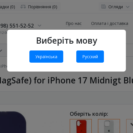
адки (0)
Порівняння (0)
Огляди
Про нас
Оплата і доставка
98) 551-52-52
12:00 до 19:00
Виберіть мову
Українська
Русский
r iPhone 17 Midnigt Blue
(MagSafe) for iPhone 17 Midnigt B
Оберіть колір: