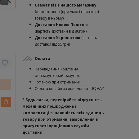
Самовивіз з нашого магазину
безкоштовно (при умові наявності
товару в ньому)
Доставка Новою Поштою
(вартість доставки від 80грн)
Доставка Укрпоштою
(вартість
доставки від 55грн)
Оплата
Переведення коштів на
розрахунковий рахунок
Готівкою при отриманні
ю
LIQPAY
Оплата онлайн за допомого
* Будь ласка, перевіряйте відсутність
механічних пошкоджень і
комплектацію, наявність всіх одиниць
товару при отриманні замовлення в
присутності працівника служби
доставки.