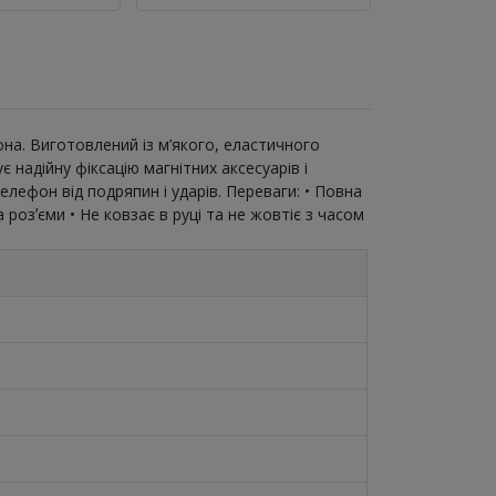
она. Виготовлений із м’якого, еластичного
 надійну фіксацію магнітних аксесуарів і
лефон від подряпин і ударів. Переваги: • Повна
а розʼєми • Не ковзає в руці та не жовтіє з часом