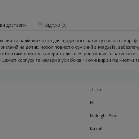
ви доставки
Відгуки (0)
 стильний та надійний чохол для щоденного захисту вашого смартф
риємний на дотик. Чохол повністю сумісний з MagSafe, забезпечує
ені бортики навколо камери та дисплея допомагають захистити те
 Захист корпусу та камери з усіх боків • Точні вирізи під кнопки т
U-Like
Ні
Midnight Blue
Китай