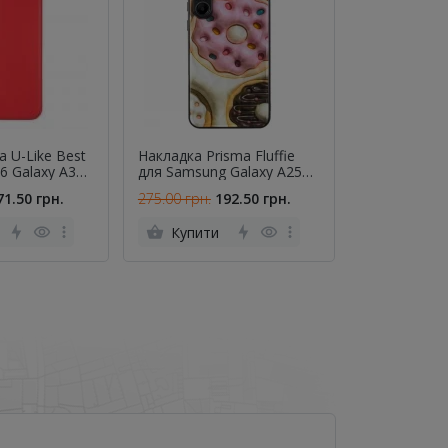
 U-Like Best
Накладка Prisma Fluffie
Накладка Gra
6 Galaxy A34
для Samsung Galaxy A25
Face для iPh
5G Donut
Black
71.50 грн.
275.00 грн.
192.50 грн.
179.00 грн.
Купити
Купити