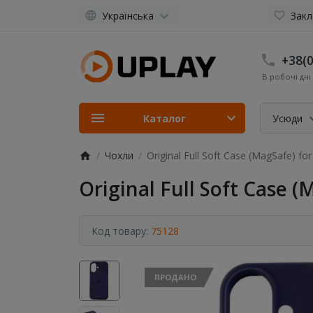
Українська
Закл
+38(0
В робочі дні 
Каталог
Усюди
Чохли
Original Full Soft Case (MagSafe) fo
Original Full Soft Case 
Код товару:
75128
ПРОДАНО