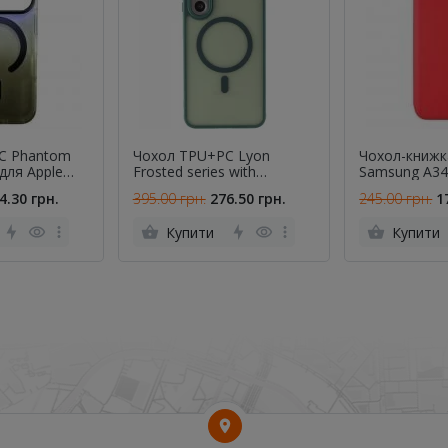
C Phantom
Чохол TPU+PC Lyon
Чохол-книжка
для Apple
Frosted series with
Samsung A34
(6.3") Grey
Magsafe Samsung Galaxy
5G Red
4.30 грн.
395.00 грн.
276.50 грн.
245.00 грн.
1
A25 /5G Green
Купити
Купити