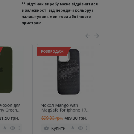
**
Відтінок виробу може відрізнятися
в залежності від передачі кольору і
налаштувань монітора або іншого
пристрою.
РОЗПРОДАЖ
РОЗПРОДАЖ
 чохол для
Чохол Mango with
Чохол Nova 
my Green
MagSafe for Iphone 17
iPhone 17 (6
Silver
81.50 грн.
699.00 грн.
489.30 грн.
295.00 грн.
Купити
Купити