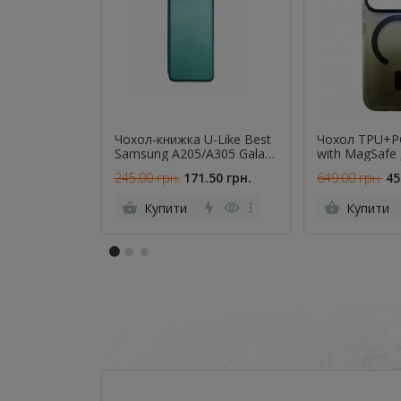
Чохол-книжка U-Like Best
Чохол TPU+P
Samsung A205/A305 Galaxy
with MagSafe 
A20/A30 2019 Green
iPhone 17 Pro 
245.00 грн.
171.50 грн.
649.00 грн.
45
Купити
Купити